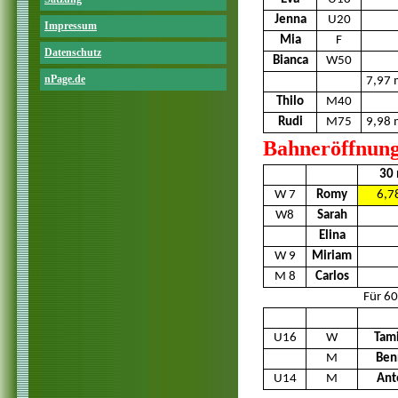
Jenna
U20
Impressum
Mia
F
Datenschutz
Bianca
W50
nPage.de
7,97 
Thilo
M40
Rudi
M75
9,98 
Bahneröffnun
30
W 7
Romy
6,7
W8
Sarah
Elina
W 9
Miriam
M 8
Carlos
Für 60
U16
W
Tam
M
Ben
U14
M
Ant