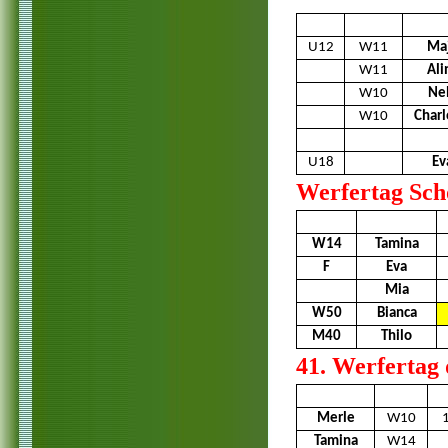
U12
W11
Ma
W11
Ali
W10
Ne
W10
Charl
U18
Ev
Werfertag Sch
W14
Tamina
F
Eva
Mia
W50
Bianca
M40
Thilo
41. Werfertag 
Merle
W10
Tamina
W14