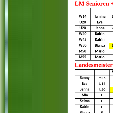
LM Senioren +
W14
Tamina
U20
Eva
U20
Jenna
W40
Katrin
W45
Katrin
W50
Bianca
M50
Mario
M55
Mario
Landesmeister
Benny
M15
Eva
U18
Jenna
U20
Mia
F
Selma
F
Katrin
F
Bianca
F