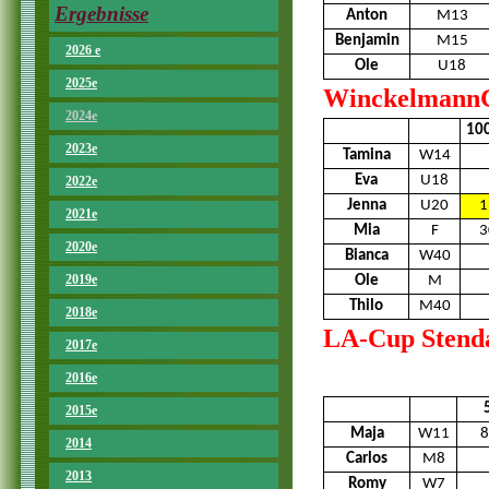
Ergebnisse
Anton
M13
Benjamin
M15
2026 e
Ole
U18
2025e
WinckelmannGa
2024e
10
2023e
Tamina
W14
Eva
U18
2022e
Jenna
U20
1
2021e
Mia
F
3
2020e
Bianca
W40
2019e
Ole
M
Thilo
M40
2018e
LA-Cup Stendal
2017e
2016e
2015e
Maja
W11
8
2014
Carlos
M8
2013
Romy
W7