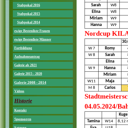
Stabpokal 2016
Sarah
W8
Elina
W8
Stabpokal 2015
Miriam
W9
Stabpokal 2014
Hanna
W9
ewige Bestenliste Frauen
Nordcup KILA 
ewige Bestenliste Männer
30
Fortbildung
W 7
Romy
W 8
Sarah
Aufnahmeantrag
Elina
Galerie ab 2021
W 9
Hanna
Galerie 2015 - 2020
Miriam
W11
Maja
Galerie 2008 - 2014
M 8
Carlos
Videos
Stadtmeisters
Historie
04.05.2024/Ba
Kontakt
Kuge
Sponsoren
Tamina
W14
8,12 
Satzung
Eva
U18