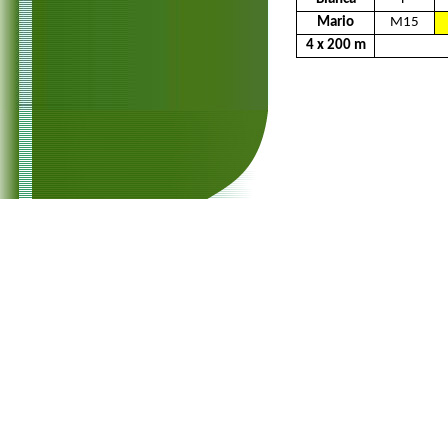
Mario
M15
4 x 200 m