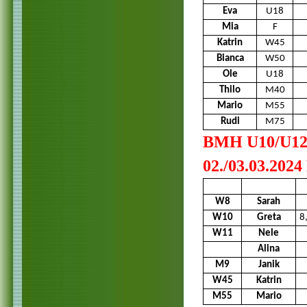
Eva
U18
Mia
F
Katrin
W45
Bianca
W50
Ole
U18
Thilo
M40
Mario
M55
Rudi
M75
BMH U10/U12 
02./03.03.202
W8
Sarah
W10
Greta
8
W11
Nele
Alina
M9
Janik
W45
Katrin
M55
Mario