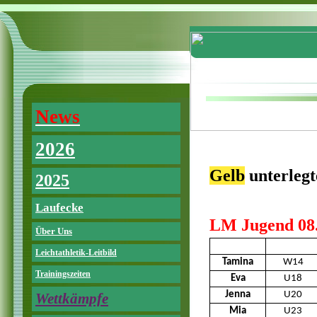
News
2026
Gelb
unterlegt
2025
Laufecke
LM Jugend 08.
Über Uns
Leichtathletik-Leitbild
Tamina
W14
Trainingszeiten
Eva
U18
Jenna
U20
Wettkämpfe
Mia
U23