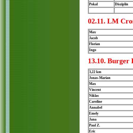
Pokal
Disziplin
02.11. LM Cr
Max
Jacob
Florian
Ingo
13.10. Burger 
3,22 km
Jonas-Marian
Max
Vincent
Niklas
Caroline
Annabel
Emely
Jana
Paul Z.
Eric