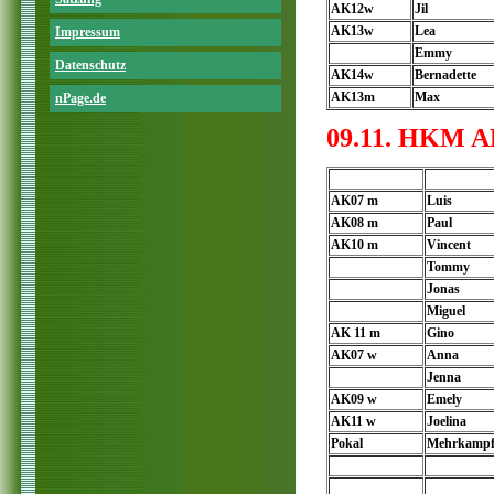
AK12w
Jil
AK13w
Lea
Impressum
Emmy
Datenschutz
AK14w
Bernadette
AK13m
Max
nPage.de
09.11. HKM AK
AK07 m
Luis
AK08 m
Paul
AK10 m
Vincent
Tommy
Jonas
Miguel
AK 11 m
Gino
AK07 w
Anna
Jenna
AK09 w
Emely
AK11 w
Joelina
Pokal
Mehrkamp