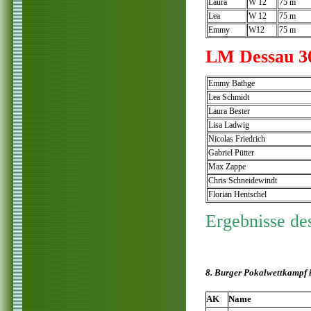
Laura
W 12
75 m 10
Lea
W 12
75 m 11
Emmy
W12
75 m 11
LM Dessau 30
Emmy Bathge
Lea Schmidt
Laura Bester
Lisa Ladwig
Nicolas Friedrich
Gabriel Pütter
Max Zappe
Chris Schneidewindt
Florian Hentschel
Ergebnisse de
8. Burger Pokalwettkampf 
AK
Name