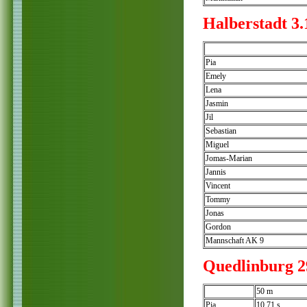
Halberstadt 3.
Pia
Emely
Lena
Jasmin
Jil
Sebastian
Miguel
Jomas-Marian
Jannis
Vincent
Tommy
Jonas
Gordon
Mannschaft AK 9
Quedlinburg 2
50 m
Pia
10,71 s