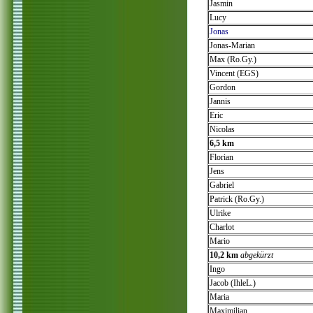
Jasmin
Lucy
Jonas
Jonas-Marian
Max (Ro.Gy.)
Vincent (EGS)
Gordon
Jannis
Eric
Nicolas
6,5 km
Florian
Jens
Gabriel
Patrick (Ro.Gy.)
Ulrike
Charlot
Mario
10,2 km
abgekürzt
Ingo
Jacob (IhleL.)
Maria
Maximilian