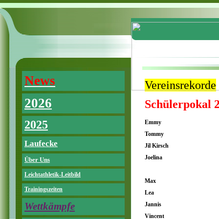
News
Vereinsrekorde
2026
Schülerpokal 
2025
Emmy
Tommy
Laufecke
Jil Kirsch
Joelina
Über Uns
Leichtathletik-Leitbild
Max
Trainingszeiten
Lea
Wettkämpfe
Jannis
Vincent