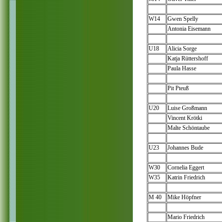
W14
Gwen Spelly
Antonia Eisemann
U18
Alicia Sorge
Katja Rüttershoff
Paula Hasse
Pit Pteuß
U20
Luise Großmann
Vincent Krötki
Malte Schöntaube
U23
Johannes Bude
W30
Cornelia Eggert
W35
Katrin Friedrich
M 40
Mike Höpfner
Mario Friedrich