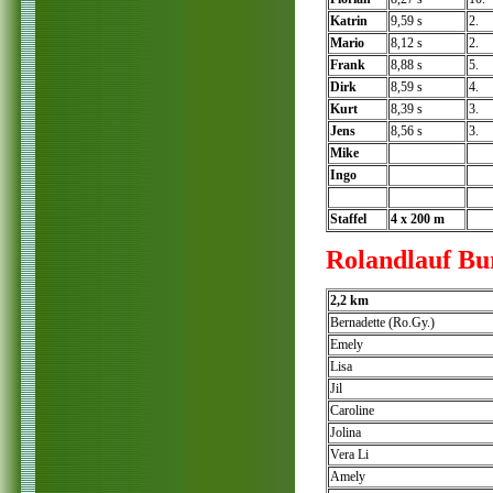
Katrin
9,59 s
2.
Mario
8,12 s
2.
Frank
8,88 s
5.
Dirk
8,59 s
4.
Kurt
8,39 s
3.
Jens
8,56 s
3.
Mike
Ingo
Staffel
4 x 200 m
Rolandlauf Bu
2,2 km
Bernadette (Ro.Gy.)
Emely
Lisa
Jil
Caroline
Jolina
Vera Li
Amely