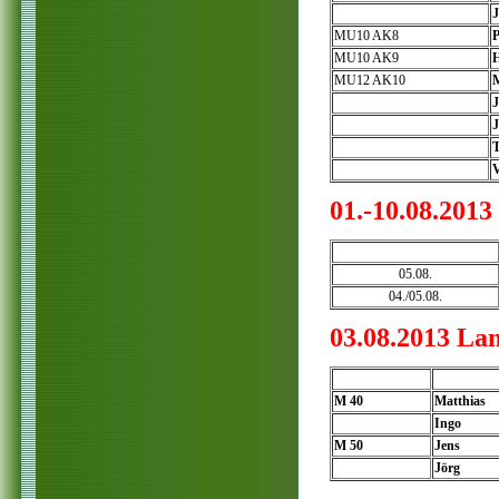
J
MU10 AK8
P
MU10 AK9
H
MU12 AK10
M
J
J
V
01.-10.08.20
05.08.
04./05.08.
03.08.2013 La
M 40
Matthias
Ingo
M 50
Jens
Jörg