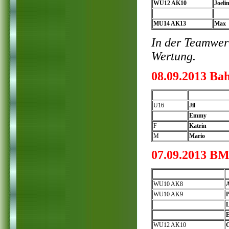
WU12 AK10
Joeli
MU14 AK13
Max
In der Teamwert
Wertung.
08.09.2013 Ba
U16
Jil
Emmy
F
Katrin
M
Mario
07.09.2013 B
WU10 AK8
WU10 AK9
P
WU12 AK10
C