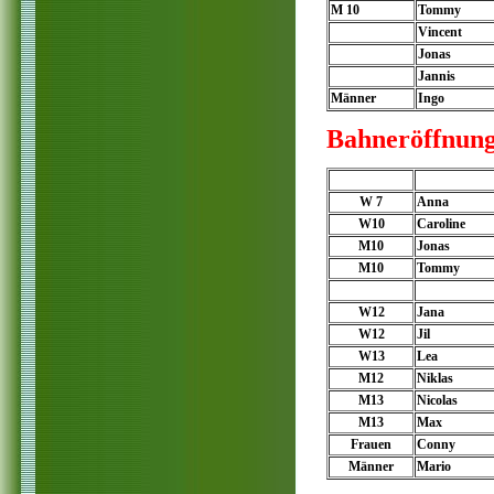
M 10
Tommy
Vincent
Jonas
Jannis
Männer
Ingo
Bahneröffnung
W 7
Anna
W10
Caroline
M10
Jonas
M10
Tommy
W12
Jana
W12
Jil
W13
Lea
M12
Niklas
M13
Nicolas
M13
Max
Frauen
Conny
Männer
Mario