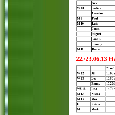
Nele
W 10
Joelina
Caroline
M 8
Paul
M 10
Luis
Jonas
Miguel
Jannis
Tommy
M 11
Daniel
22./23.06.13 
75 m/
W 12
Jil
10,93 
W 13
Lea
10,86 
Emmy
10,22/
WU18
Lisa
14,74 
M 12
Niklas
M 13
Max
F
Katrin
M
Mario