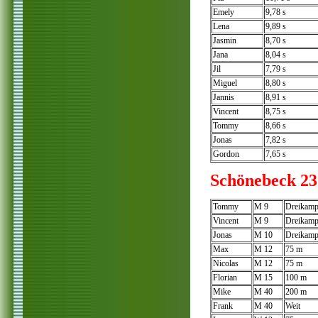
Emely
9,78 s
Lena
9,89 s
Jasmin
8,70 s
Jana
8,04 s
Jil
7,79 s
Miguel
8,80 s
Jannis
8,91 s
Vincent
8,75 s
Tommy
8,66 s
Jonas
7,82 s
Gordon
7,65 s
Schönebeck 23
Tommy
M 9
Dreikamp
Vincent
M 9
Dreikamp
Jonas
M 10
Dreikamp
Max
M 12
75 m 11
Nicolas
M 12
75 m 11
Florian
M 15
100 m 
Mike
M 40
200 m 
Frank
M 40
Weit 