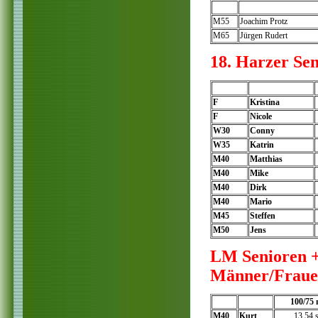
M55
Joachim Protz
M65
Jürgen Rudert
18. Harzer Sen
F
Kristina
F
Nicole
W30
Conny
W35
Katrin
M40
Matthias
M40
Mike
M40
Dirk
M40
Mario
M45
Steffen
M50
Jens
LM Senioren 
Männer/Frauen 
100/75
M40
Kurt
13,54 