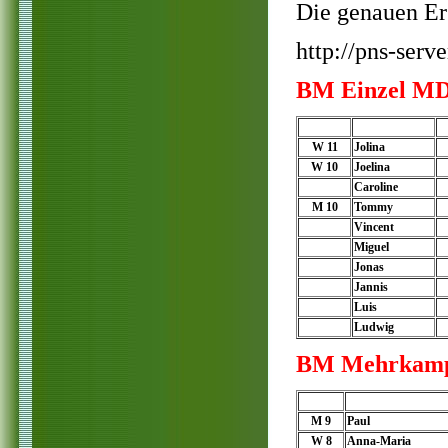
Die genauen Er
http://pns-ser
BM Einzel MD 
W 11
Jolina
W 10
Joelina
Caroline
M 10
Tommy
Vincent
Miguel
Jonas
Jannis
Luis
Ludwig
BM Mehrkamp
M 9
Paul
W 8
Anna-Maria