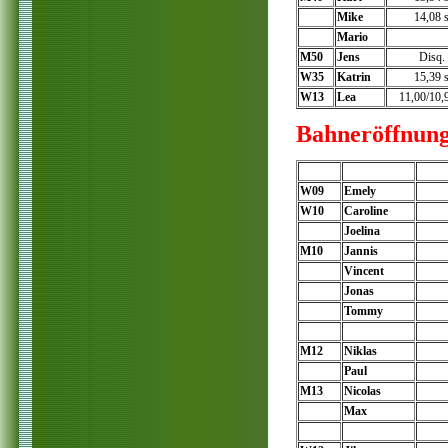
Mike
14,08 
Mario
M50
Jens
Disq.
W35
Katrin
15,39 
W13
Lea
11,00/10,
Bahneröffnung
W09
Emely
W10
Caroline
Joelina
M10
Jannis
Vincent
Jonas
Tommy
M12
Niklas
Paul
M13
Nicolas
Max