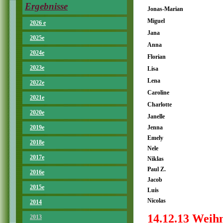
Ergebnisse
Jonas-Marian
Miguel
2026 e
Jana
2025e
Anna
2024e
Florian
2023e
Lisa
Lena
2022e
Caroline
2021e
Charlotte
2020e
Janelle
2019e
Jenna
Emely
2018e
Nele
2017e
Niklas
Paul Z.
2016e
Jacob
2015e
Luis
Nicolas
2014
14.12.13 Weih
2013