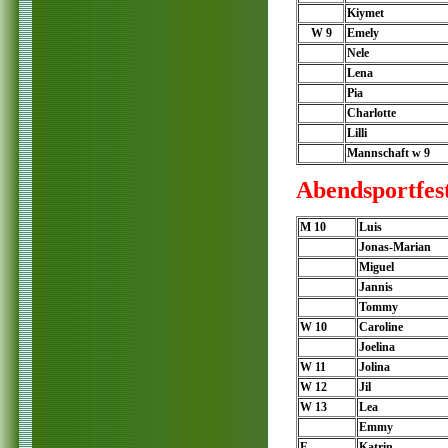
Kiymet
W 9
Emely
Nele
Lena
Pia
Charlotte
Lilli
Mannschaft w 9
Abendsportfes
M 10
Luis
Jonas-Marian
Miguel
Jannis
Tommy
W 10
Caroline
Joelina
W 11
Jolina
W 12
Jil
W 13
Lea
Emmy
F
Katrin