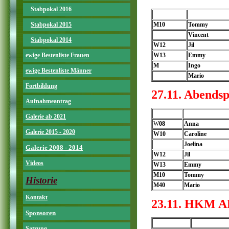
Stabpokal 2016
Stabpokal 2015
M10
Tommy
Vincent
Stabpokal 2014
W12
Jil
ewige Bestenliste Frauen
W13
Emmy
M
Ingo
ewige Bestenliste Männer
Mario
Fortbildung
27.11. Abends
Aufnahmeantrag
Galerie ab 2021
W
08
Anna
Galerie 2015 - 2020
W10
Caroline
Joelina
Galerie 2008 - 2014
W12
Jil
Videos
W13
Emmy
M10
Tommy
Historie
M40
Mario
Kontakt
23.11. HKM AK
Sponsoren
Satzung