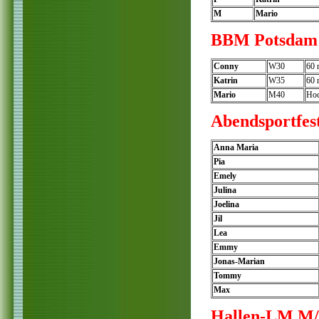
M
Mario
BBM Potsdam 
Conny
W30
60
Katrin
W35
60
Mario
M40
Ho
Abendsportfes
Anna Maria
Pia
Emely
Julina
Joelina
Jil
Lea
Emmy
Jonas-Marian
Tommy
Max
Hallen-LM M/F