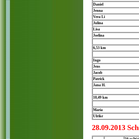
Daniel
Jenna
Vera Li
Julina
Lisa
Joelina
6,53 km
Ingo
Jens
Jacob
Patrick
Jana H.
10,49 km
Maria
Ulrike
28.09.2013 Sc