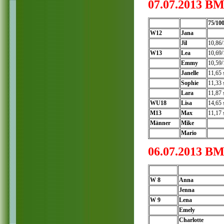
07.07.2013 B
75/10
W12
Jana
Jil
10,86/
W13
Lea
10,69/
Emmy
10,59/
Janelle
11,65 
Sophie
11,33 
Lara
11,87 
WU18
Lisa
14,65 
M13
Max
11,17 
Männer
Mike
Mario
06.07.2013 B
W 8
Anna
Jenna
W 9
Lena
Emely
Charlotte