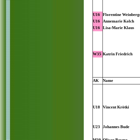
U16
Florentine Weinberg
U16
Annemarie Kolch
U16
Lisa-Marie Klaus
W35
Katrin Friedrich
AK
Name
U18
Vincent Krötki
U23
Johannes Bude
M30
Oliver Beyme