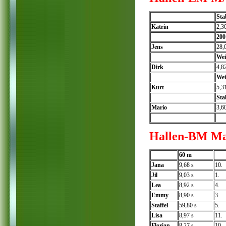
Sta
Katrin
2,3
200
Jens
28,
Wei
Dirk
4,8
Wei
Kurt
5,3
Sta
Mario
3,6
Hallen-BM Mag
60 m
Jana
9,68 s
10.
Jil
9,03 s
1.
Lea
8,92 s
4.
Emmy
8,90 s
3.
Staffel
59,80 s
5.
Lisa
8,97 s
11.
Florian
8,27 s
10.