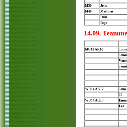
M50
Jens
M40
Matthias
Dirk
Ingo
14.09. Teamme
MU12 AK10
Tom
Jona
Vince
Janni
WU14 AK12
Jana
Jil
WU14 AK13
Emm
Lea