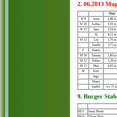
2. 06.2013 Ma
Weit
W 8
Anna
2,88 m
W 10
Joelina
3,03 m
W 12
Jana
3,54 m
Jil
4,15 m
W 13
Lea
3,76 m
Janelle
3,75 m
F
Katrin
M 10
Tommy
3,80 m
M 12
Niklas
3,28 m
M 13
Max
4,05 m
M
Kurt
Ingo
Mario
Staffel
4 x 75 
9. Burger Stab
M11
Jonas Bester
M14
Oliver Thiel