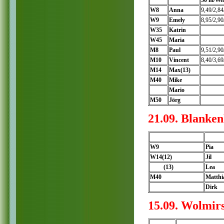
50 m/Wei
W8
Anna
9,49/2,84
W9
Emely
8,95/2,90
W35
Katrin
W45
Maria
M8
Paul
9,51/2,90
M10
Vincent
8,40/3,69
M14
Max(13)
M40
Mike
Mario
M50
Jörg
21.09. Blanke
W9
Pia
W14(12)
Jil
(13)
Lea
M40
Matthi
Dirk
15.09. Wolmirs