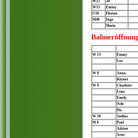
W12
Jil
W13
Emmy
U18
Florian
M40
Ingo
Mario
Bahneröffnung
W 13
Emmy
Lea
W 8
Anna
Kiymet
W 9
Charlotte
Lena
Emely
Nele
Pia
W 10
Joelina
M 8
Paul
Adrian
Arne