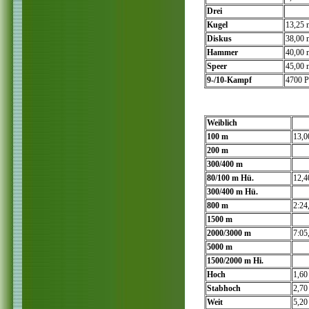
Drei
Kugel
13,25 
Diskus
38,00 
Hammer
40,00 
Speer
45,00 
9-/10-Kampf
4700 P
Weiblich
100 m
13,0
200 m
300/400 m
80/100 m Hü.
12,4
300/400 m Hü.
800 m
2:24
1500 m
2000/3000 m
7:05
5000 m
1500/2000 m Hi.
Hoch
1,60
Stabhoch
2,70
Weit
5,20