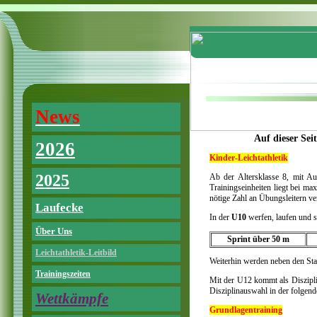
News
Auf dieser Sei
2026
Kinder-Leichtathletik
2025
Ab der Altersklasse 8, mit A
Trainingseinheiten liegt bei ma
nötige Zahl an Übungsleitern ve
Laufecke
In der
U10
werfen, laufen und s
Über Uns
Sprint über 50 m
Leichtathletik-Leitbild
Weiterhin werden neben den Sta
Trainingszeiten
Mit der U12 kommt als Diszipl
Disziplinauswahl in der folgen
Wettkämpfe
Grundlagentraining