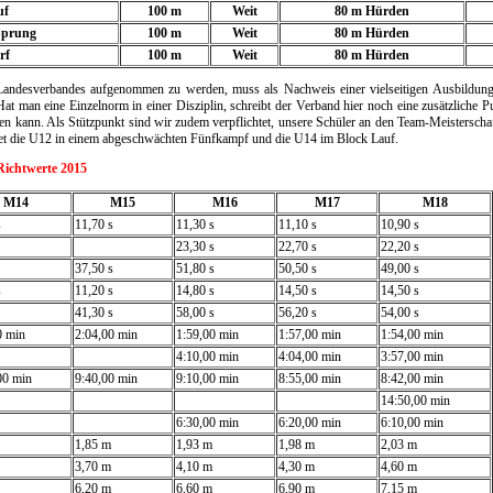
uf
100 m
Weit
80 m Hürden
Sprung
100 m
Weit
80 m Hürden
rf
100 m
Weit
80 m Hürden
Landesverbandes aufgenommen zu werden, muss als Nachweis einer vielseitigen Ausbildun
t man eine Einzelnorm in einer Disziplin, schreibt der Verband hier noch eine zusätzliche 
en kann. Als Stützpunkt sind wir zudem verpflichtet, unsere Schüler an den Team-Meisterscha
rtet die U12 in einem abgeschwächten Fünfkampf und die U14 im Block Lauf.
Richtwerte 2015
M14
M15
M16
M17
M18
s
11,70 s
11,30 s
11,10 s
10,90 s
23,30 s
22,70 s
22,20 s
37,50 s
51,80 s
50,50 s
49,00 s
s
11,20 s
14,80 s
14,50 s
14,50 s
41,30 s
58,00 s
56,20 s
54,00 s
0 min
2:04,00 min
1:59,00 min
1:57,00 min
1:54,00 min
4:10,00 min
4:04,00 min
3:57,00 min
00 min
9:40,00 min
9:10,00 min
8:55,00 min
8:42,00 min
14:50,00 min
6:30,00 min
6:20,00 min
6:10,00 min
1,85 m
1,93 m
1,98 m
2,03 m
3,70 m
4,10 m
4,30 m
4,60 m
6,20 m
6,60 m
6,90 m
7,15 m