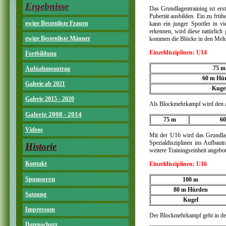
Ergebnisse
Das Grundlagentraining ist ers
Pubertät ausbilden. Ein zu frühe
ewige Bestenliste Frauen
kann ein junger Sportler in vi
erkennen, wird diese natürlich
ewige Bestenliste Männer
kommen die Blöcke in den Mehr
Einzeldisziplinen: U14
Fortbildung
75 m
Aufnahmeantrag
60 m Hü
Galerie ab 2021
Kuge
Galerie 2015 - 2020
Als Blockmehrkampf wird den 
Galerie 2008 - 2014
75 m
6
Videos
Mit der U16 wird das Grundlage
Spezialdisziplinen ins Aufbaut
Historie
weitere Trainingseinheit angebo
Kontakt
Einzeldisziplinen: U16
Sponsoren
100 m
80 m Hürden
Satzung
Kugel
Impressum
Der Blockmehrkampf geht in der
Datenschutz