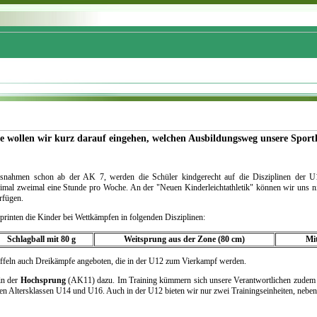
te wollen wir kurz darauf eingehen, welchen Ausbildungsweg unsere Sportl
usnahmen schon ab der AK 7, werden die Schüler kindgerecht auf die Disziplinen der U
ximal zweimal eine Stunde pro Woche. An der "Neuen Kinderleichtathletik" können wir uns nich
rfügen.
printen die Kinder bei Wettkämpfen in folgenden Disziplinen:
Schlagball mit 80 g
Weitsprung aus der Zone (80 cm)
Mit
ffeln auch Dreikämpfe angeboten, die in der U12 zum Vierkampf werden.
in der
Hochsprung
(AK11) dazu. Im Training kümmern sich unsere Verantwortlichen zudem 
den Altersklassen U14 und U16. Auch in der U12 bieten wir nur zwei Trainingseinheiten, neben