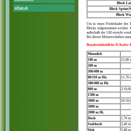
Block La
nPage.de
Block Sprint/
Block Wu
Um in einen Förderkader des 
Blöcke teilgenommen werden. Ha
außerhalb der LM erreicht werd
Bei diesen Meisterschaften sta
Bundeseinheitliche D-Kader-
Männlich
100 m
12,00 
200 m
300/400 m
80/110 m Hü.
11,70 
300/400 m Hü
800 m
2:10,0
1500 m
3000 m
10:10,
5000 m
2000 m Hi.
Hoch
1,76 m
Stabhoch
3,40 m
Weit
5,80 m