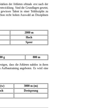
tärken der Athleten oftmals erst nach der
erentwicklung. Sind die Grundlagen gesetzt,
ewisses Talent in einer Teildisziplin zu
schon recht hohen Auswahl an Disziplinen
2000 m
Hoch
Speer
00 g
800 m
tigen, dass die Athleten nahtlos in ihren
m Aufbautraining angeboten. Es wird eine
 (w)
3000 m (m)
och
Dreisprung