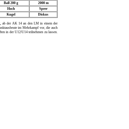
Ball 200 g
2000 m
Hoch
Speer
Kugel
Diskus
g, ab der AK 14 an den LM in einem der
Punktausbeute im Mehrkampf vor, die auch
ften in der U12/U14 teilnehmen zu lassen.