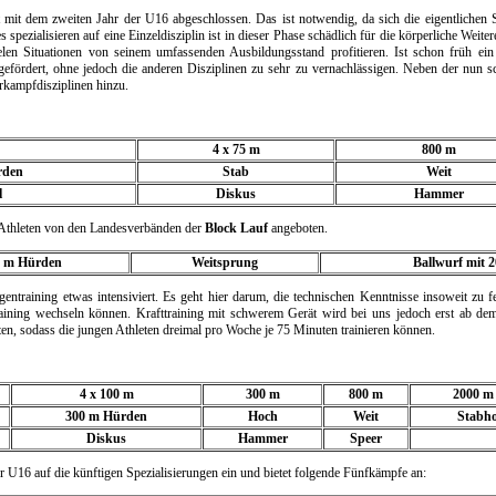
t mit dem zweiten Jahr der U16 abgeschlossen. Das ist notwendig, da sich die eigentlichen S
s spezialisieren auf eine Einzeldisziplin ist in dieser Phase schädlich für die körperliche Weit
elen Situationen von seinem umfassenden Ausbildungsstand profitieren. Ist schon früh ein g
 gefördert, ohne jedoch die anderen Disziplinen zu sehr zu vernachlässigen. Neben der nun 
kampfdisziplinen hinzu.
4 x 75 m
800 m
rden
Stab
Weit
l
Diskus
Hammer
Athleten von den Landesverbänden der
Block Lauf
angeboten.
0 m Hürden
Weitsprung
Ballwurf mit 2
ntraining etwas intensiviert. Es geht hier darum, die technischen Kenntnisse insoweit zu fes
raining wechseln können. Krafttraining mit schwerem Gerät wird bei uns jedoch erst ab de
ten, sodass die jungen Athleten dreimal pro Woche je 75 Minuten trainieren können.
4 x 100 m
300 m
800 m
2000 m
300 m Hürden
Hoch
Weit
Stabh
Diskus
Hammer
Speer
 U16 auf die künftigen Spezialisierungen ein und bietet folgende Fünfkämpfe an: