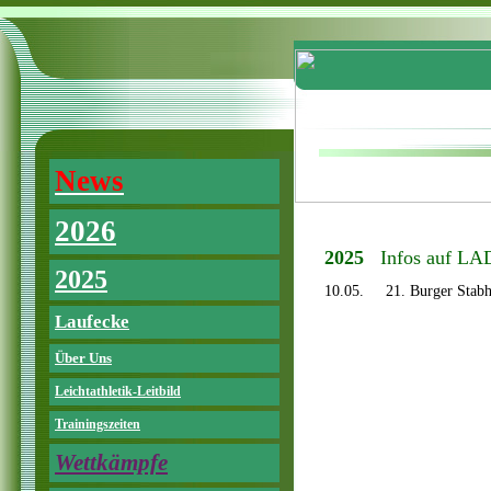
News
2026
2025
Infos auf L
2025
10.05. 21. Burger Stabh
Laufecke
Über Uns
Leichtathletik-Leitbild
Trainingszeiten
Wettkämpfe