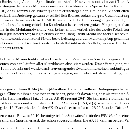
 Hochsprung. Auch im Sprintfinale hatte sie die Nase vorn, somit also zwei Titel.
Leistungen der letzten Monate immer mehr Anschluss an die Spitze. Im Endkampf mi
 10 (Jonas, Tommy Lee, Vincent) konnte er überlegen den Titel holen. Vincent errei
denlauf. Im Dreierhop gewann er schließlich Bronze, sodass die gute Gesamtleistung
 wurde. Jonas räumte in der AK 10 fast alles ab. Im Hochsprung siegte er mit 1,3
ür die beste Leistung erhielt. Im Rundenlauf hatte er einen großen Vorsprung und 
ille. In der Mehrkampfwertung kam keiner an ihm vorbei, also der zweite Pokal. Go
beraus gut besetzt war, belegte er den vierten Rang. Beim Medballschocken schockt
r konnte somit einen Pokal für die beste Leistung und den Mehrkampfcup gewinne
 Gommern und Genthin konnte er ebenfalls Gold in der Staffel gewinnen. Für die Sc
stung zu toppen.
ud der SCM zum traditionellen Crosslauf ein. Verschiedene Streckenlängen auf üb
turen von den Läufern aller Altersklassen absolviert werden. Unser Verein ging mit
K 10 in 5,50 min und wurde damit hervorragender Zweiter hinter seinem zukünftig
on einer Erkältung noch etwas angeschlagen, wollte aber trotzdem unbedingt lauf
tz.
eten gestern beim 9. Magdeburg-Marathon. Bei tollen äußeren Bedingungen hatten
ngen. Ohne mit ihnen gesprochen zu haben, gehe ich davon aus, dass sie mit ihren Z
gte im Halbmarathon Platz 51 in der AK 40 (gesamt 264). Sie kam nach 2 Stunden u
tersklasse höher und wurde dort in 1.55,12 Stunden ( 1.53,51) gesamt 67. und 10. in 
den 12. Platz erlaufen. In der AK 40 wurde er in stolzen 1.23,09 Stunden Dritter!!
ten voraus. Bis zum 26.10. benötige ich die Startwünsche für den PSV. Wer für seine
le sind alle Sportler erfasst, die schon zugesagt haben. Die AK 11 kann an beiden V