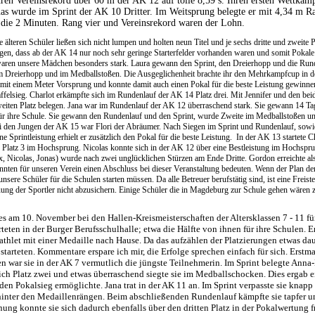
hren Vereinsrekord über 60 m der AK 12 auf tolle 8,59 s. Ihren ersten Wettkam
onas wurde im Sprint der AK 10 Dritter. Im Weitsprung belegte er mit 4,34 m 
s die 2 Minuten. Rang vier und Vereinsrekord waren der Lohn.
 älteren Schüler ließen sich nicht lumpen und holten neun Titel und je sechs dritte und zweite
gen, dass ab der AK 14 nur noch sehr geringe Starterfelder vorhanden waren und somit Pokale 
waren unsere Mädchen besonders stark. Laura gewann den Sprint, den Dreierhopp und die Ru
 Dreierhopp und im Medballstoßen. Die Ausgeglichenheit brachte ihr den Mehrkampfcup in d
it einem Meter Vorsprung und konnte damit auch einen Pokal für die beste Leistung gewinnen
elsieg. Charlot erkämpfte sich im Rundenlauf der AK 14 Platz drei. Mit Jennifer und den beid
zweiten Platz belegen. Jana war im Rundenlauf der AK 12 überraschend stark. Sie gewann 14 Tag
e für ihre Schule. Sie gewann den Rundenlauf und den Sprint, wurde Zweite im Medballstoßen 
 den Jungen der AK 15 war Flori der Abräumer. Nach Siegen im Sprint und Rundenlauf, sowie
 Sprintleistung erhielt er zusätzlich den Pokal für die beste Leistung.
In der AK 13 startete Ch
 Platz 3 im Hochsprung. Nicolas konnte sich in der AK 12 über eine Bestleistung im Hochsprun
 Nicolas, Jonas) wurde nach zwei unglücklichen Stürzen am Ende Dritte. Gordon erreichte als
önnten für unseren Verein einen Abschluss bei dieser Veranstaltung bedeuten. Wenn der Plan d
sere Schüler für die Schulen starten müssen. Da alle Betreuer berufstätig sind, ist eine Freist
ng der Sportler nicht abzusichern. Einige Schüler die in Magdeburg zur Schule gehen wären z
es am 10. November bei den Hallen-Kreismeisterschaften der Altersklassen 7 - 11 für
teten in der Burger Berufsschulhalle; etwa die Hälfte von ihnen für ihre Schulen. E
thlet mit einer Medaille nach Hause. Da das aufzählen der Platzierungen etwas dau
 starteten. Kommentare erspare ich mir, die Erfolge sprechen einfach für sich. Erstm
n war sie in der AK 7 vermutlich die jüngste Teilnehmerin. Im Sprint belegte Anna-
ich Platz zwei und etwas überraschend siegte sie im Medballschocken. Dies ergab e
en Pokalsieg ermöglichte. Jana trat in der AK 11 an. Im Sprint verpasste sie knapp
hinter den Medaillenrängen. Beim abschließenden Rundenlauf kämpfte sie tapfer um
nung konnte sie sich dadurch ebenfalls über den dritten Platz in der Pokalwertung 