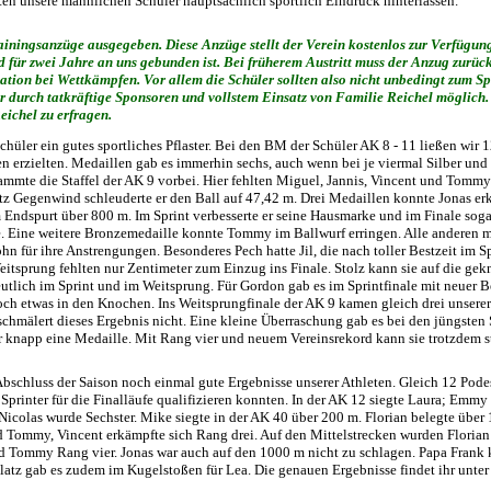
en unsere männlichen Schüler hauptsächlich sportlich Eindruck hinterlassen.
ainingsanzüge ausgegeben. Diese Anzüge stellt der Verein kostenlos zur Verfügung
d für zwei Jahre an uns gebunden ist. Bei früherem Austritt muss der Anzug zurüc
tation bei Wettkämpfen. Vor allem die Schüler sollten also nicht unbedingt zum S
r durch tatkräftige Sponsoren und vollstem Einsatz von Familie Reichel möglich.
eichel zu erfragen.
Schüler ein gutes sportliches Pflaster. Bei den BM der Schüler AK 8 - 11 ließen wir 1
 erzielten. Medaillen gab es immerhin sechs, auch wenn bei je viermal Silber und 
mte die Staffel der AK 9 vorbei. Hier fehlten Miguel, Jannis, Vincent und Tommy 
tz Gegenwind schleuderte er den Ball auf 47,42 m. Drei Medaillen konnte Jonas erk
Endspurt über 800 m. Im Sprint verbesserte er seine Hausmarke und im Finale soga
rte. Eine weitere Bronzemedaille konnte Tommy im Ballwurf erringen. Alle anderen 
n für ihre Anstrengungen. Besonderes Pech hatte Jil, die nach toller Bestzeit im Sp
eitsprung fehlten nur Zentimeter zum Einzug ins Finale. Stolz kann sie auf die gek
eutlich im Sprint und im Weitsprung. Für Gordon gab es im Sprintfinale mit neuer Be
och etwas in den Knochen. Ins Weitsprungfinale der AK 9 kamen gleich drei unsere
chmälert dieses Ergebnis nicht. Eine kleine Überraschung gab es bei den jüngsten S
 knapp eine Medaille. Mit Rang vier und neuem Vereinsrekord kann sie trotzdem st
bschluss der Saison noch einmal gute Ergebnisse unserer Athleten. Gleich 12 Podes
le Sprinter für die Finalläufe qualifizieren konnten. In der AK 12 siegte Laura; Em
 Nicolas wurde Sechster. Mike siegte in der AK 40 über 200 m. Florian belegte über 
 Tommy, Vincent erkämpfte sich Rang drei. Auf den Mittelstrecken wurden Floria
nd Tommy Rang vier. Jonas war auch auf den 1000 m nicht zu schlagen. Papa Frank
Platz gab es zudem im Kugelstoßen für Lea. Die genauen Ergebnisse findet ihr unte