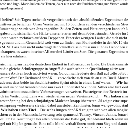
acob und Ingo. Mario kullern die Tränen, da er nun nach der Endabrechnung nur Vierter wurde.
ungen/Ergebnisse
)
d helfen? Seit Tagen suche ich vergeblich nach den abschließenden Ergebnissen des
itives zu berichten. Unser Verein trat mit 16 Sportlern auf den verschiedenen Str
umienriege wurde von Jens angeführt. Zu den Zeiten und Platzierungen kann ich leid
s gaben und sicherlich die Hälfte unserer Starter auf dem Podest standen. Gerade im 
nioren waren mehrfach auf dem Treppchen. Einer der wenigen Läufer, die sich nicht 
se gewann und im Gesamtfeld weit vorn zu finden war. Flori erzielte in der AK 15 ei
es SCM. Dass man nicht unbedingt der Schnellste sein muss um auf das Treppchen
behaupten, es waren in seiner AK nur drei Läufer am Start. Die genauen Ergebnisse
sie hier erfahren.
ison ging am Tag der deutschen Einheit in Halberstadt zu Ende. Die Bezirksmeis
ast die gleiche Schülergruppe in Angriff, die auch schon in Quedlinburg aktiv wa
unsere Aktiven hoch motiviert waren. Gordon schleuderte den Ball auf tolle 58,80
eiter Warf. Der Dreikampf der AK 11 entwickelte sich von da an zum Duell. Morit
ade nur, dass beide im abschließenden Sprint nicht in einem Lauf waren.
Wir ha
 und im Sprint trennten beide nur zwei Hundertstel Sekunden. Silber also für Go
uftritt schon erstaunliche Verbesserungen vorweisen. Pia steigerte ihre Bestzeit im
sich im Weitsprung. Lena warf wieder einen neuen Vereinsrekord.
Wir haben eine
weitester Sprung bei den zehnjährigen Mädchen knapp übertreten. Jil zeigte eine su
ochsprung verbesserte sie sich dabei um sieben Zentimeter. Jonas war gewohnt sta
.
Wir haben einen Titel
Die sechs Jungen der AK 9 zeigten sich von allen mögliche
achten es in der Mannschaftswertung sehr spannend. Tommy, Vincent, Jannis, Jonas
ei. Im Ballwurf flogen bei allen Schülern die Bälle gut, der Abstand blieb somit u
el mit Köpfen gemacht. Eine tolle Moral verhalf ihnen somit zum Sieg und damit