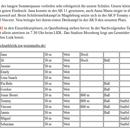
 der langen Sommerpause verliefen sehr erfolgreich für unsere Schüler. Unsere kl
 guten Eindruck. Jana konnte in der AK 11 gewinnen; auch Anna Maria siegte in de
uswurf auf. Beim Schülermehrkampf in Magdeburg setzte sich in der AK 9 Tommy du
 Vincent. Vera belegte bei ihrem ersten Dreikampf in der AK 9 den neunten Platz.
 11
in den Einzeldisziplinen, in Quedlinburg stehen bevor. In der Nachvolgenden Ta
cht allein anreisen ist 7.30 Uhr beim LIDL. Das Stadion Moorberg liegt am Gernröder
 den Link bereit.
chtathletik.tsg-gutsmuths.de/
Jana
50 m
Weit
Hoch
Jil
50 m
Weit
Hoch
Ball
Jasmin
50 m
Weit
Emely
50 m
Weit
Lena Staack
50 m
Weit
Pia Behr
50 m
Weit
Ball
Gordon
50 m
Weit
Ball
Jonas Bester
50 m
Weit
800 m
Ball
Tommy
50 m
Weit
800 m
Ball
Staffel
Vincent
50 m
Weit
800 m
Ball
Staffel
Jannis
50 m
Weit
Ball
Staffel
Miguel
50 m
Weit
Staffel
Sebastian
50 m
Weit
Staffel