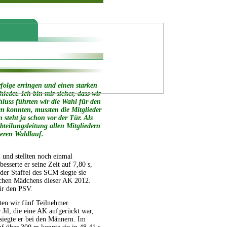
folge erringen und einen starken
det. Ich bin mir sicher, dass wir
luss führten wir die Wahl für den
n konnten, mussten die Mitglieder
steht ja schon vor der Tür. Als
teilungsleitung allen Mitgliedern
deren Waldlauf.
 und stellten noch einmal
sserte er seine Zeit auf 7,80 s,
der Staffel des SCM siegte sie
utschen Mädchens dieser AK 2012.
ür den PSV.
ten wir fünf Teilnehmer.
il, die eine AK aufgerückt war,
 siegte er bei den Männern. Im