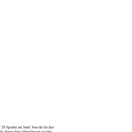
9 Sportler am Start! Jene die für ihre
de. Sieger ihrer Altersklassen wurden