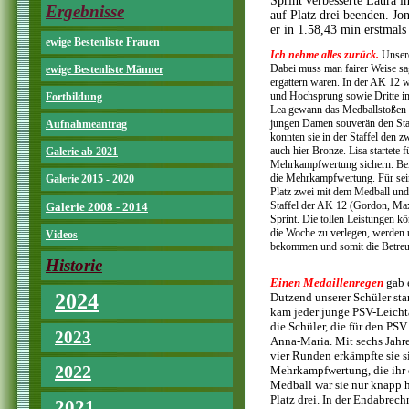
Sprint verbesserte Laura i
Ergebnisse
auf Platz drei beenden. J
er in 1.58,43 min erstmal
ewige Bestenliste Frauen
Ich nehme alles zurück.
Unsere
Dabei muss man fairer Weise sa
ewige Bestenliste Männer
ergattern waren. In der AK 12 
und Hochsprung sowie Dritte im
Fortbildung
Lea gewann das Medballstoßen m
jungen Damen souverän den Staff
Aufnahmeantrag
konnten sie in der Staffel den 
auch hier Bronze. Lisa startet
Galerie ab 2021
Mehrkampfwertung sichern. Bei
die Mehrkampfwertung. Für seine
Galerie 2015 - 2020
Platz zwei mit dem Medball und
Staffel der AK 12 (Gordon, Max,
Galerie 2008 - 2014
Sprint. Die tollen Leistungen k
die Woche zu verlegen, werden un
Videos
bekommen und somit die Betreuu
Historie
Einen Medaillenregen
gab 
2024
Dutzend unserer Schüler star
kam jeder junge PSV-Leichta
die Schüler, die für den PSV
2023
Anna-Maria. Mit sechs Jahre
vier Runden erkämpfte sie s
2022
Mehrkampfwertung, die ihr d
Medball war sie nur knapp 
Platz drei. In der Endabrech
2021