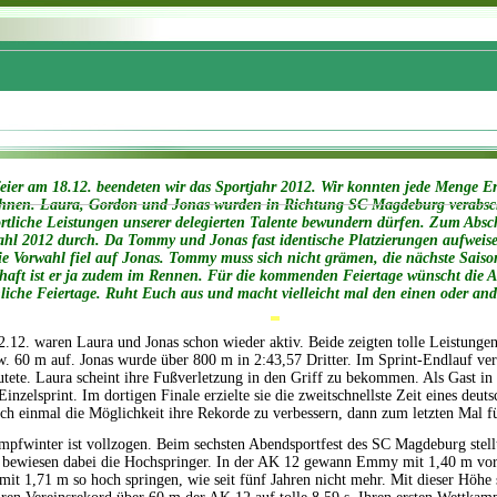
eier am 18.12. beendeten wir das Sportjahr 2012. Wir konnten jede Menge Er
chnen. Laura, Gordon und Jonas wurden in Richtung SC Magdeburg verabschie
ortliche Leistungen unserer delegierten Talente bewundern dürfen. Zum Absch
ahl 2012 durch. Da Tommy und Jonas fast identische Platzierungen aufweise
e Vorwahl fiel auf Jonas. Tommy muss sich nicht grämen, die nächste Saison 
aft ist er ja zudem im Rennen. Für die kommenden Feiertage wünscht die Ab
liche Feiertage. Ruht Euch aus und macht vielleicht mal den einen oder an
.12. waren Laura und Jonas schon wieder aktiv. Beide zeigten tolle Leistungen
. 60 m auf. Jonas wurde über 800 m in 2:43,57 Dritter. Im Sprint-Endlauf verbe
tete. Laura scheint ihre Fußverletzung in den Griff zu bekommen. Als Gast in 
inzelsprint. Im dortigen Finale erzielte sie die zweitschnellste Zeit eines de
h einmal die Möglichkeit ihre Rekorde zu verbessern, dann zum letzten Mal f
mpfwinter ist vollzogen. Beim sechsten Abendsportfest des SC Magdeburg stell
bewiesen dabei die Hochspringer. In der AK 12 gewann Emmy mit 1,40 m vor J
it 1,71 m so hoch springen, wie seit fünf Jahren nicht mehr. Mit dieser Höhe