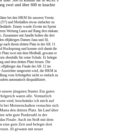
pf über 300 m konnte sie in 48,41 s
Rang zwei und über 600 m knackte
 Plätze bei den HKM für unseren Verein.
(5!!) und Medaillen etwas einfacher zu
ndenläufe. Emmy wurde Zweite im Sprint
eren Wertung Laura auf Rang drei einkam.
. Zusammen mit Janelle holten die drei
en elfjährigen Damen Jana und Jil,
e nach ihrem dritten Platz in der AK 11
und Hochsprung und konnte sich damit die
 Platz zwei mit dem Medball, gewann er
ris ebenfalls für seine Schule. Er belegte
g und dem dritten Platz freuen. Die
 elfjähriger das Finale der AK 12 im
er Ausrichter umgesetzt wird, die HKM in
ellung vom Arbeitgeber nicht so einfach zu
udem automatisch disqualifiziert.
 unsere jüngsten Starter. Ein gutes
rfolgreich waren alle. Vermutlich
ern wird, beschränke ich mich auf
als bei Meisterschaften versuchte sich
Maria den dritten Platz. Im Lauf über
ine sehr gute Punktzahl in der
 das Finale. Auch im Stoß mit dem
 eine gute Zeit und belegte dort
freuen. Jil gewann mit neuer