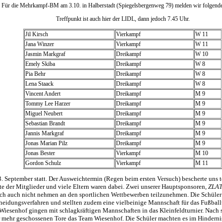
Für die Mehrkampf-BM am 3.10. in Halberstadt (Spiegelsbergenweg 79) melden wir folgende 
Treffpunkt ist auch hier der LIDL, dann jedoch 7.45 Uhr.
Jil Kirsch
Vierkampf
W 11
Jana Winzer
Vierkampf
W 11
Jasmin Markgraf
Dreikampf
W 10
Emely Skiba
Dreikampf
W 8
Pia Behr
Dreikampf
W 8
Lena Staack
Dreikampf
W 8
Vincent Andert
Dreikampf
M 9
Tommy Lee Harzer
Dreikampf
M 9
Miguel Neubert
Dreikampf
M 9
Sebastian Brandt
Dreikampf
M 9
Jannis Markgraf
Dreikampf
M 9
Jonas Marian Pilz
Dreikampf
M 9
Jonas Bester
Vierkampf
M 10
Gordon Schulz
Vierkampf
M 11
. September statt. Der Ausweichtermin (Regen beim ersten Versuch) bescherte uns to
fte der Mitglieder und viele Eltern waren dabei. Zwei unserer Hauptsponsoren,
ZLA
sich auch nicht nehmen an den sportlichen Wettbewerben teilzunehmen. Die Schüle
eidungsverfahren und stellten zudem eine vielbeinige Mannschaft für das Fußballtu
Wiesenhof gingen mit schlagkräftigen Mannschaften in das Kleinfeldturnier. Nac
r mehr geschossenen Tore das Team Wiesenhof. Die Schüler machten es im Hindernis