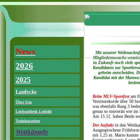
News
Mit unserer Weihnachtsf
Mitgliederzuwachs verzei
in Zukunft noch viele sp
2026
Kandidaten zur Sportlerw
geheim entscheiden. Di
Kandidat mit der Mannsch
2025
besinn
Laufecke
Beim MLV-Sportfest
am 02
Vereinsrekorde über 50 bzw
Über Uns
was ebenfalls Rang 3 bedeu
genau so souverän wie im E
Leichtathletik-Leitbild
Am 15.12. haben Beide noc
Trainingszeiten
Der Auftakt
in den Wettka
Ausgesprochene Frühform 
Wettkämpfe
mit 1,25 m. Mario konnte m