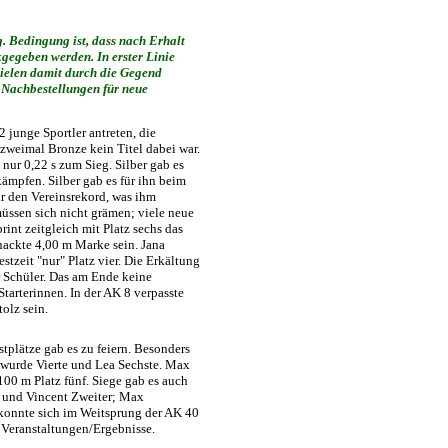
. Bedingung ist, dass nach Erhalt
kgegeben werden. In erster Linie
pielen damit durch die Gegend
 Nachbestellungen für neue
2 junge Sportler antreten, die
zweimal Bronze kein Titel dabei war.
nur 0,22 s zum Sieg. Silber gab es
ämpfen. Silber gab es für ihn beim
r den Vereinsrekord, was ihm
müssen sich nicht grämen; viele neue
rint zeitgleich mit Platz sechs das
nackte 4,00 m Marke sein. Jana
stzeit "nur" Platz vier. Die Erkältung
r Schüler. Das am Ende keine
tarterinnen. In der AK 8 verpasste
olz sein.
tplätze gab es zu feiern. Besonders
my wurde Vierte und Lea Sechste. Max
100 m Platz fünf. Siege gab es auch
n und Vincent Zweiter; Max
 konnte sich im Weitsprung der AK 40
r Veranstaltungen/Ergebnisse.