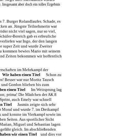
 Insgesamt aber doch ein tolles Ergebnis
 7. Burger Rolandlaufes. Schade, es
ecken an. Jüngste Teilnehmerin war
er nicht viel sagen, nur so viel,
Schüler-Bereich gab es erfreuliche
verliefen war Ingo, der den langen
ne super Zeit und wurde Zweiter
 zu kommen bewies Mario mit seinem
 und Zeiten bekommen wir hoffentlich
terschaften im Mehrkampf der
r.
Wir haben einen Titel
Schon zu
 m! Besser war nur Moritz Tausch
z und Gordon blieben bis zum
ben einen Titel
Im Weitsprung lag
rdon; prima! Die Mädchen der AK 8
 Sprint, auch Emely war schnell
n Titel
Jasmin zeigte sich sehr
per Moral und wurde 7. im Dreikampf
rk und konnte im Vierkampf sowie im
n Seiten. Aus sportlicher Sicht
-Marian, Miguel und Sebastian lagen
ngefähr gleich. Im abschließenden
haben wir einen Titel
und dies vor