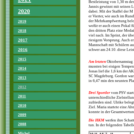
Bestleistung von 1,30 m den
Jannis gewinnt mit seinen 
2020
dabei. Mit der Staffel der M
er Vierter, wie auch im Run
der Mehrkampfwertung beloht
2019
wofür er auch einen Pokal f
den dritten Platz eine Meda
2018
viel nach. Im Sprint, der ü
2017
riesigem Vorsprung. Auch e
Mannschaft mit Schülern aus
2016
schwer am 24.10. diese Lei
2015
Am letzten
Oktobersamstag l
mussten bei eisigen Tempera
2014
Jonas lief die 1,6 km der A
SC Magdeburg. Gordon war v
2013
in 6,47 min den neunten Pla
2012
Drei Sportler
vom PSV start
2011
unterschiedliche Zielstellu
zufrieden sind. Ulrike bele
2010
Ziel. Maria startete eine Al
konnte in der Gesamtwertung 
2009
Die HKM
werfen ihre Schat
2008
tun. In der folgenden Tabel
Michel