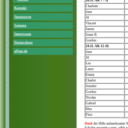
10.11. AK 7 - 11
Charlotte
Kontakt
Jana
Sponsoren
Jil
Vincent
Satzung
Jannis
Impressum
Jonas B.
Gordon
Datenschutz
24.11. AK 12-16
nPage.de
Jana
Jil
Lea
Laura
Emmy
Charlot
Jennifer
Gordon
Nicolas
Gabriel
Max
Flori
Dank
der Hilfe aufmerksamer Mi
Schulen gestartet waren, zähle 