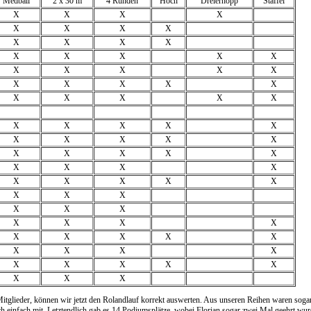
Medball
2 x 30 m
4 Runden
Hoch
Dreierhopp
Staffel
X
X
X
X
X
X
X
X
X
X
X
X
X
X
X
X
X
X
X
X
X
X
X
X
X
X
X
X
X
X
X
X
X
X
X
X
X
X
X
X
X
X
X
X
X
X
X
X
X
X
X
X
X
X
X
X
X
X
X
X
X
X
X
X
X
X
X
X
X
X
X
X
X
X
X
X
X
X
X
X
X
X
X
tglieder, können wir jetzt den Rolandlauf korrekt auswerten. Aus unseren Reihen waren sogar 2
ich einfach mit. Letztendlich gab es 14 Podiumsplätze, wobei Florian sogar zwei Mal geehrt wur