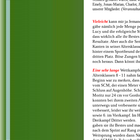
Emely, Jonas-Marian, Charlot, J
unserer Mitglieder. (
Veranstalt
Vieleicht
kann mir ja Jeman
gäbe nämlich jede Menge pos
Lucy und die erfolgreiche M
dass wirklich alle ihr Beste
Resultate. Aber auch die Se
Kanten in seiner Altersklas
hinter einem Sportfreund d
dritten Platz. Böse Zungen 
noch heraus. Dann könnt ihr 
Eine sehr lange
Wettkampfsa
Altersklassen 8 - 11 nahm f
Beginn war zu merken, dass 
vom SCM, der einen Meter w
Schluss auf Augenhöhe. Sch
Moritz nur 24 cm vor Gordon
konnten bei ihrem zweiten A
unterwegs und verbesserte 
verbessert, leider war ihr 
sowie 6. im Vierkampf. Im H
Dreikampf Dritter werden
gaben sie ihr Bestes und m
nach dem Sprint auf Rang zw
Weitsprung wurden dann Näg