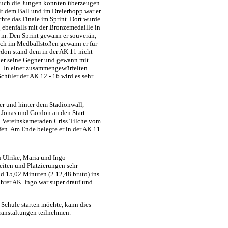
 Auch die Jungen konnten überzeugen.
t dem Ball und im Dreierhopp war er
chte das Finale im Sprint. Dort wurde
 ebenfalls mit der Bronzemedaille in
0 m. Den Sprint gewann er souverän,
auch im Medballstoßen gewann er für
rdon stand dem in der AK 11 nicht
e er seine Gegner und gewann mit
n. In einer zusammengewürfelten
hüler der AK 12 - 16 wird es sehr
er und hinter dem Stadionwall,
 Jonas und Gordon an den Start.
en Vereinskameraden Criss Tilche vom
en. Am Ende belegte er in der AK 11
 Ulrike, Maria und Ingo
eiten und Platzierungen sehr
nd 15,02 Minuten (2.12,48 bruto) ins
ihrer AK. Ingo war super drauf und
 Schule starten möchte, kann dies
eranstaltungen teilnehmen.