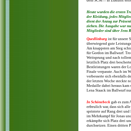
dem SCM!!! In Zukunft sollt
Heute wurden die ersten Tr
der Kleidung, jedes Mitglie
dient der Anzug zur Präsen
ziehen. Die Ausgabe war nu
Mitglieder sind über Jens R
Quedlinburg
ist für unsere 
überwiegend gute Leistungen
Am knappsten am Sieg schram
für Gordon im Ballwurf. Tro
Weitsprung und nach tollem 
letztlich Platz drei besche
Bestleistungen waren der Loh
Finale verpasste. Auch im W
verbesserte sich ebenfalls d
der letzten Woche steckte n
Medaille dabei heraus kam s
Lena Staack im Ballwurf nur
In Schönebeck
gab es zum A
erfreulich war, dass sich al
sprintete auf Rang drei und
im Mehrkampf für Jonas und
erkämpfte sich Platz drei u
durchsetzen. Einen dritten 