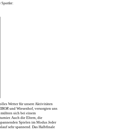
Sportler:
lles Wetter für unsere Aktivitäten
TIBOR
und Wiesenhof, versorgten uns
r mühten sich bei einem
rnier. Auch die Eltern, die
h spannenden Spielen im Modus Jeder
lauf sehr spannend. Das Halbfinale