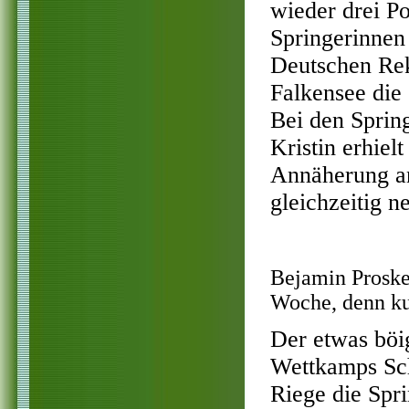
wieder drei P
Springerinnen
Deutschen Re
Falkensee die
Bei den Sprin
Kristin erhie
Annäherung an
gleichzeitig 
Bejamin Proske 
Woche, denn kur
Der etwas böi
Wettkamps Sch
Riege die Spri