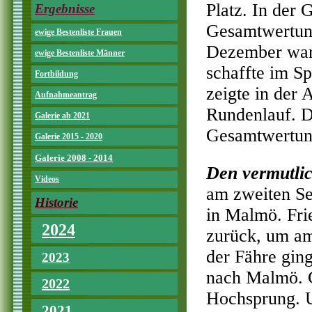
Platz. In der
Ergebnisse
Gesamtwertung
ewige Bestenliste Frauen
Dezember ware
ewige Bestenliste Männer
schaffte im Sp
Fortbildung
zeigte in der
Aufnahmeantrag
Rundenlauf. Du
Galerie ab 2021
Gesamtwertung
Galerie 2015 - 2020
Galerie 2008 - 2014
Den vermutlic
Videos
am zweiten S
Historie
in Malmö. Fri
2024
zurück, um am
der Fähre gin
2023
nach Malmö. G
2022
Hochsprung. U
2021