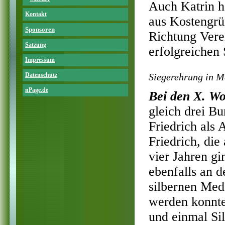
Auch Katrin h
Kontakt
aus Kostengrü
Sponsoren
Richtung Verei
Satzung
erfolgreichen 
Impressum
Datenschutz
Siegerehrung in M
nPage.de
Bei den X. Wo
gleich drei B
Friedrich als
Friedrich, die
vier Jahren gi
ebenfalls an d
silbernen Med
werden konnte
und einmal Si