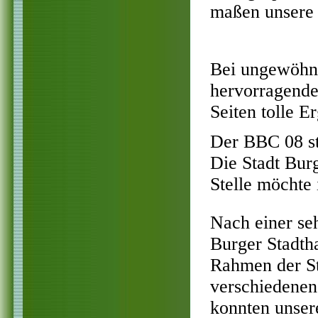
maßen unsere 
Bei ungewöhnli
hervorragende
Seiten tolle Er
Der BBC 08 st
Die Stadt Burg
Stelle möchte
Nach einer se
Burger Stadth
Rahmen der St
verschiedenen
konnten unser