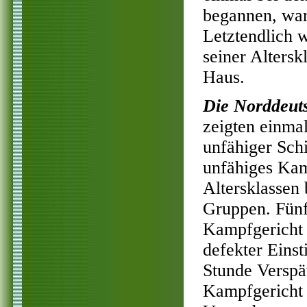
begannen, war 
Letztendlich w
seiner Altersk
Haus.
Die Norddeut
zeigten einma
unfähiger Schi
unfähiges Kam
Altersklassen
Gruppen. Fünf
Kampfgericht 
defekter Eins
Stunde Verspä
Kampfgericht n