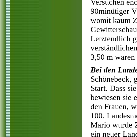
Versuchen enor
90minütiger Ve
womit kaum Ze
Gewitterschau
Letztendlich 
verständlichen
3,50 m waren 
Bei den Lande
Schönebeck, g
Start. Dass s
bewiesen sie e
den Frauen, w
100. Landesme
Mario wurde 
ein neuer Lan