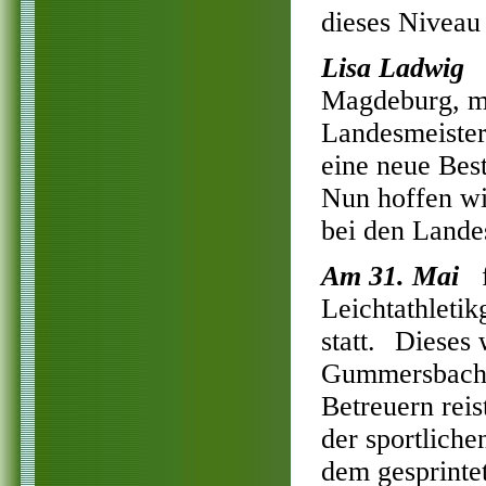
dieses Niveau
Lisa Ladwig
h
Magdeburg, mit
Landesmeisters
eine neue Best
Nun hoffen wi
bei den Lande
Am 31. Mai
fa
Leichtathlet
statt.
Dieses 
Gummersbach u
Betreuern reis
der sportlich
dem gesprinte