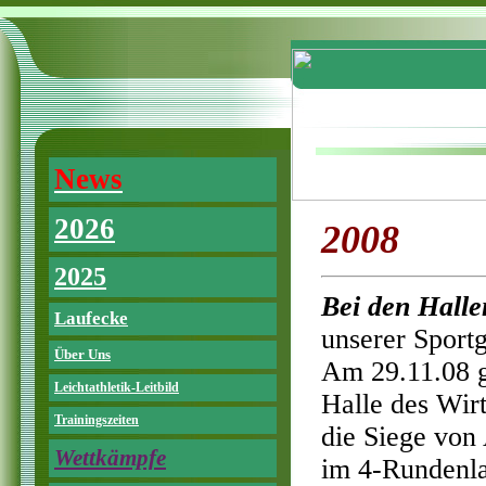
News
2026
2008
2025
Bei den Halle
Laufecke
unserer Sport
Über Uns
Am 29.11.08 g
Leichtathletik-Leitbild
Halle des Wir
Trainingszeiten
die Siege von
Wettkämpfe
im 4-Rundenla