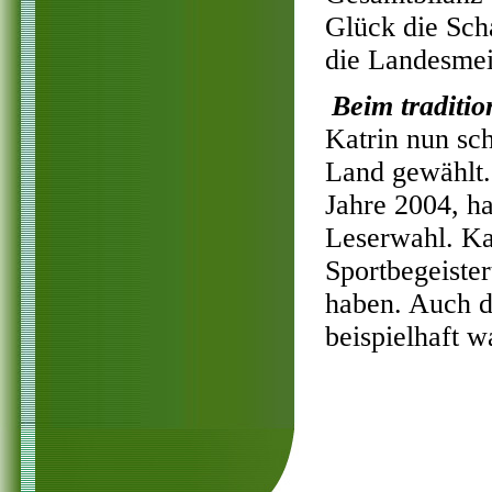
Glück die Sch
die Landesmei
Beim traditio
Katrin nun sc
Land gewählt.
Jahre 2004, ha
Leserwahl. Ka
Sportbegeister
haben. Auch d
beispielhaft w