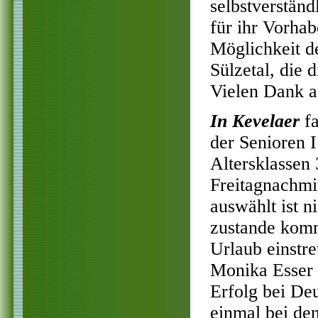
selbstverständ
für ihr Vorha
Möglichkeit de
Sülzetal, die 
Vielen Dank an
In Kevelaer
f
der Senioren I
Altersklassen
Freitagnachmi
auswählt ist n
zustande komm
Urlaub einstre
Monika Esser 
Erfolg bei Deu
einmal bei de