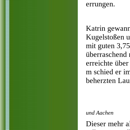
errungen.
Katrin gewann
Kugelstoßen u
mit guten 3,7
überraschend 
erreichte übe
m schied er im
beherzten Lauf
und Aachen
Dieser mehr al