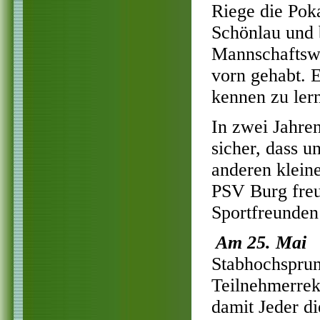
Riege die Poka
Schönlau und 
Mannschaftswe
vorn gehabt. 
kennen zu lern
In zwei Jahre
sicher, dass u
anderen klein
PSV Burg freu
Sportfreunde
Am 25. Mai
f
Stabhochsprun
Teilnehmerreko
damit Jeder d