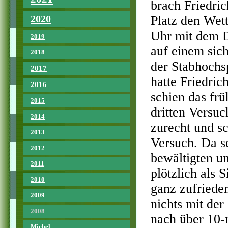
brach Friedri
2020
Platz den Wet
Uhr mit dem D
2019
auf einem sic
2018
der Stabhochs
2017
hatte Friedri
2016
schien das fr
2015
dritten Versuc
2014
zurecht und sc
2013
Versuch. Da s
2012
bewältigten u
2011
plötzlich als S
2010
ganz zufriede
2009
nichts mit der
2008
nach über 10
Michel